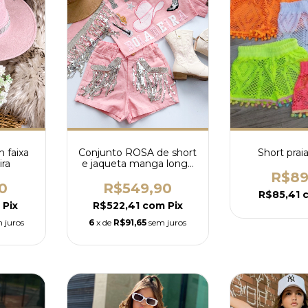
 faixa
Conjunto ROSA de short
Short praia
ira
e jaqueta manga longa
personalizado boiadeira
R$89
0
R$549,90
R$85,41
Pix
R$522,41
com
Pix
 juros
6
x de
R$91,65
sem juros