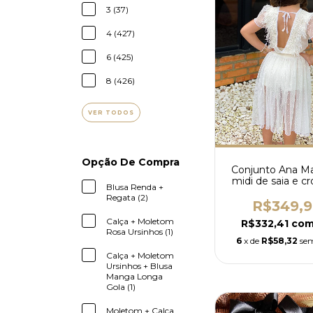
3 (37)
4 (427)
6 (425)
8 (426)
VER TODOS
Opção De Compra
Conjunto Ana Mar
midi de saia e c
Blusa Renda +
tule
Regata (2)
R$349,
Calça + Moletom
R$332,41
co
Rosa Ursinhos (1)
6
x de
R$58,32
sem
Calça + Moletom
Ursinhos + Blusa
Manga Longa
Gola (1)
Moletom + Calça