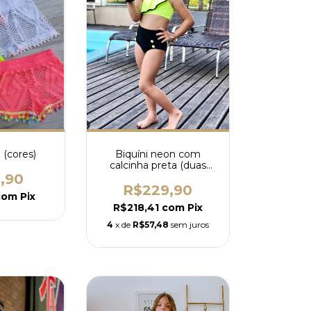
 (cores)
Biquíni neon com
calcinha preta (duas
opções de cores)
,90
R$229,90
com
Pix
R$218,41
com
Pix
4
x de
R$57,48
sem juros