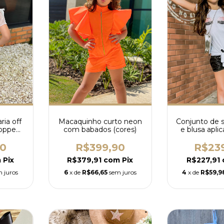
ia off
Macaquinho curto neon
Conjunto de 
ropped
com babados (cores)
e blusa aplic
(opções d
90
R$399,90
R$23
m
Pix
R$379,91
com
Pix
R$227,91
 juros
6
x de
R$66,65
sem juros
4
x de
R$59,9