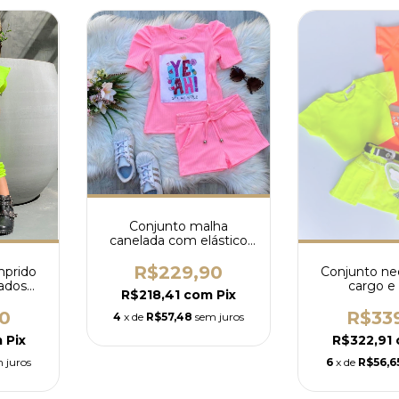
Conjunto malha
canelada com elástico
na cintura (várias cores)
R$229,90
prido
Conjunto ne
ados
cargo e
R$218,41
com
Pix
0
R$33
4
x de
R$57,48
sem juros
m
Pix
R$322,91
 juros
6
x de
R$56,6