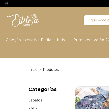
Coleção exclusiva Estilosa Kids
Primavera verão 2
Início
>
Produtos
Categorias
Sapatos
SALE