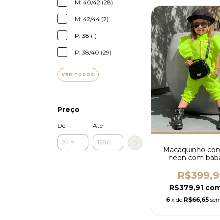
M: 40/42 (28)
M: 42/44 (2)
P: 38 (1)
P: 38/40 (29)
VER TODOS
Preço
De
Até
Macaquinho com
neon com bab
(cores)
R$399,9
R$379,91
co
6
x de
R$66,65
sem