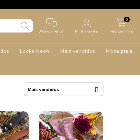
0
Atendimento
Minha conta
Meu carrinho
ados
Looks Neon
Mais vendidos
Moda praia