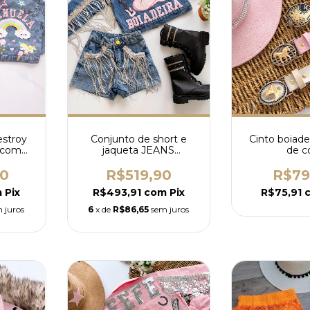
estroy
Conjunto de short e
Cinto boiade
a com
jaqueta JEANS
de c
personalizado boiadeira
90
R$519,90
R$79
m
Pix
R$493,91
com
Pix
R$75,91
 juros
6
x de
R$86,65
sem juros