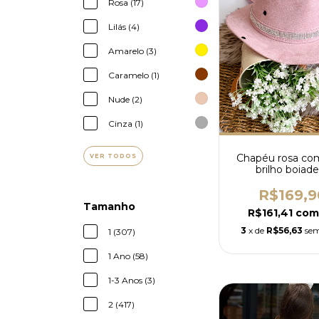
Rosa (17)
Lilás (4)
Amarelo (3)
Caramelo (1)
Nude (2)
Cinza (1)
Chapéu rosa com
VER TODOS
brilho boiade
R$169,9
Tamanho
R$161,41
com
3
x de
R$56,63
sem
1 (307)
1 Ano (58)
1-3 Anos (3)
2 (417)