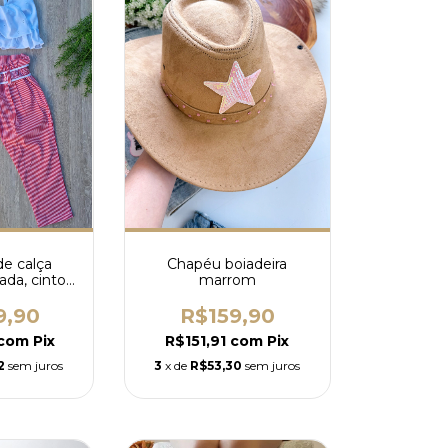
de calça
Chapéu boiadeira
rada, cinto
marrom
oped lase
co
9,90
R$159,90
com
Pix
R$151,91
com
Pix
2
sem juros
3
x de
R$53,30
sem juros