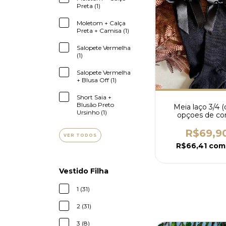
Preta (1)
Moletom + Calça
Preta + Camisa (1)
Salopete Vermelha
(1)
Salopete Vermelha
+ Blusa Off (1)
Short Saia +
Blusão Preto
Meia laço 3/4 
Ursinho (1)
opçoes de cor
R$69,9
VER TODOS
R$66,41
com
Vestido Filha
1 (31)
2 (31)
3 (8)