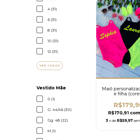
4 (31)
6 (31)
8 (31)
10 (31)
12 (31)
VER TODOS
Vestido Mãe
Maiô personaliz
e filha (core
0 (1)
R$179,9
G: 44/46 (30)
R$170,91
co
Gg: 48 (22)
3
x de
R$59,97
sem
M (1)