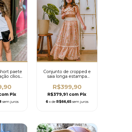
short paete
Conjunto de cropped e
ação cílios
saia longa estampa
e cores)
flores salmão
9,90
R$399,90
com
Pix
R$379,91
com
Pix
8
sem juros
6
x de
R$66,65
sem juros