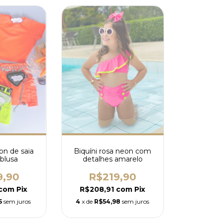
on de saia
Biquíni rosa neon com
 blusa
detalhes amarelo
9,90
R$219,90
com
Pix
R$208,91
com
Pix
5
sem juros
4
x de
R$54,98
sem juros