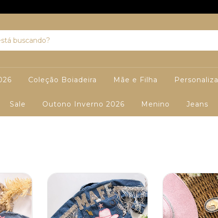
026
Coleção Boiadeira
Mãe e Filha
Personaliz
Sale
Outono Inverno 2026
Menino
Jeans