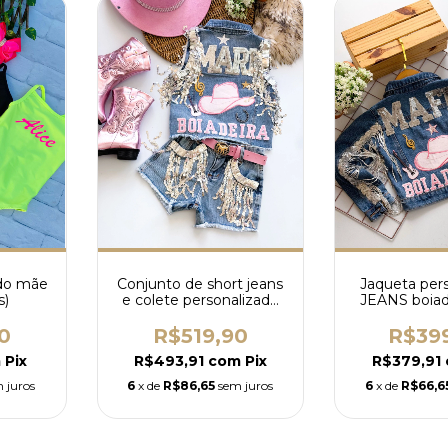
ado mãe
Conjunto de short jeans
Jaqueta per
s)
e colete personalizado
JEANS boiade
boiadeira com franjas
pratas de paetê
0
R$519,90
R$39
m
Pix
R$493,91
com
Pix
R$379,91
 juros
6
x de
R$86,65
sem juros
6
x de
R$66,6