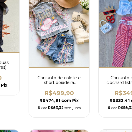
(duas
es)
0
Conjunto de colete e
Conjunto 
short boiadeira
clochard list
Pix
personalizado com
vinil e cro
franjas coloridas
bran
R$499,90
R$34
R$474,91
com
Pix
R$332,41
6
x de
R$83,32
sem juros
6
x de
R$58,3