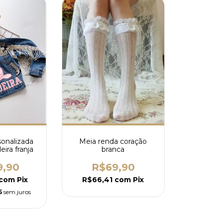
sonalizada
Meia renda coração
ira franja
branca
9,90
R$69,90
com
Pix
R$66,41
com
Pix
5
sem juros