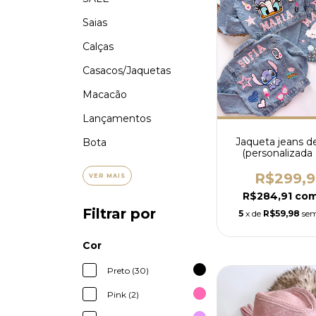
Saias
Calças
Casacos/Jaquetas
Macacão
Lançamentos
Jaqueta jeans d
Bota
(personalizad
nome)
R$299,
VER MAIS
R$284,91
co
Filtrar por
5
x de
R$59,98
sem
Cor
Preto (30)
Pink (2)