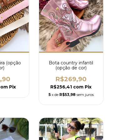
ira (opção
Bota country infantil
or)
(opção de cor)
,90
R$269,90
com
Pix
R$256,41
com
Pix
5
x de
R$53,98
sem juros