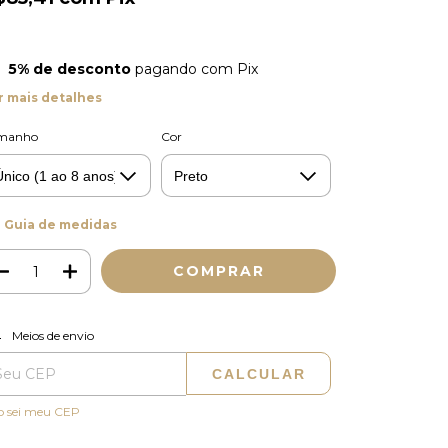
5% de desconto
pagando com Pix
r mais detalhes
manho
Cor
Guia de medidas
ALTERAR CEP
regas para o CEP:
Meios de envio
CALCULAR
o sei meu CEP