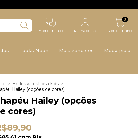
0
Atendimento
Minha conta
Meu carrinho
ados
Looks Neon
Mais vendidos
Moda praia
cio
>
Exclusiva estilosa kids
>
apéu Hailey (opções de cores)
hapéu Hailey (opções
e cores)
R$89,90
$85,41
com
Pix