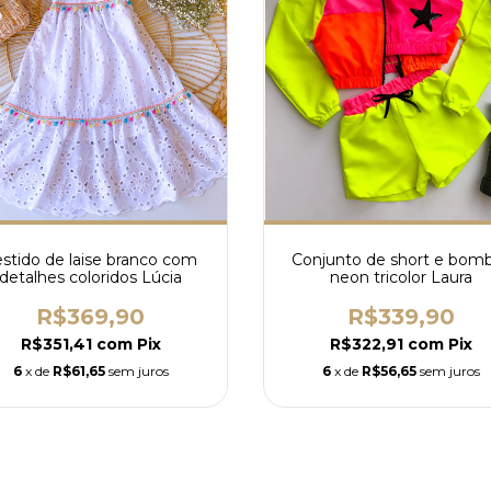
stido de laise branco com
Conjunto de short e bom
detalhes coloridos Lúcia
neon tricolor Laura
R$369,90
R$339,90
R$351,41
com
Pix
R$322,91
com
Pix
6
x de
R$61,65
sem juros
6
x de
R$56,65
sem juros