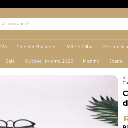
026
Coleção Boiadeira
Mãe e Filha
Personaliz
Sale
Outono Inverno 2026
Menino
Jeans
Iní
Ch
C
d
R