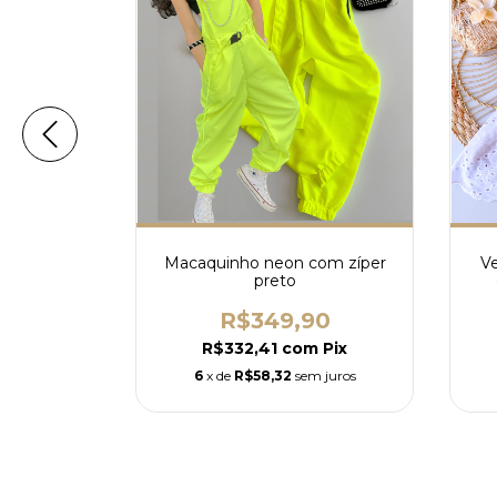
ia cargo e
Macaquinho neon com zíper
Ve
preto
90
R$349,90
m
Pix
R$332,41
com
Pix
 juros
6
x de
R$58,32
sem juros