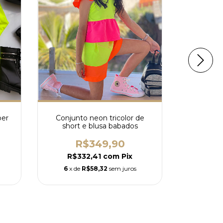
ber
Conjunto neon tricolor de
Conjunto
short e blusa babados
prata c
R$349,90
R
R$332,41
com
Pix
R$3
6
x de
R$58,32
sem juros
6
x de