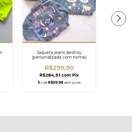
on
Jaqueta jeans destroy
Jaqueta 
(personalizada com nome)
R$299,90
R
R$284,91
com
Pix
R$2
5
x de
R$59,98
sem juros
4
x de