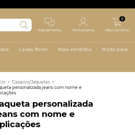
0
Atendimento
Minha conta
Meu carrinho
ados
Looks Neon
Mais vendidos
Moda praia
cio
>
Casacos/Jaquetas
>
queta personalizada jeans com nome e
licações
aqueta personalizada
eans com nome e
plicações