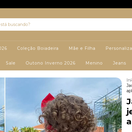
026
Coleção Boiadeira
Mãe e Filha
Personaliz
Sale
Outono Inverno 2026
Menino
Jeans
Iní
Ja
ap
J
j
a