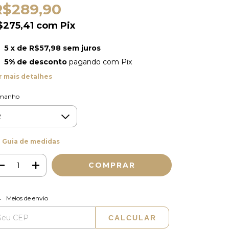
R$289,90
$275,41
com
Pix
5
x de
R$57,98
sem juros
5% de desconto
pagando com Pix
r mais detalhes
manho
Guia de medidas
ALTERAR CEP
regas para o CEP:
Meios de envio
CALCULAR