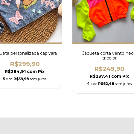
ueta personalizada capivara
Jaqueta corta vento ne
tricolor
R$299,90
R$249,90
R$284,91
com
Pix
R$237,41
com
Pix
5
x de
R$59,98
sem juros
4
x de
R$62,48
sem juros