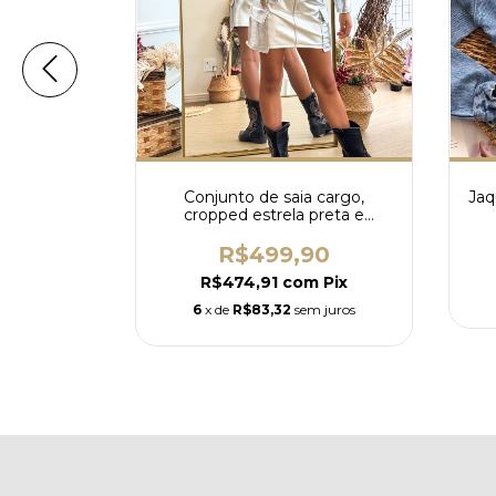
 e blusa
Conjunto de saia cargo,
Jaq
rmem
cropped estrela preta e
jaqueta metalizada Valentina
90
R$499,90
m
Pix
R$474,91
com
Pix
m juros
6
x de
R$83,32
sem juros