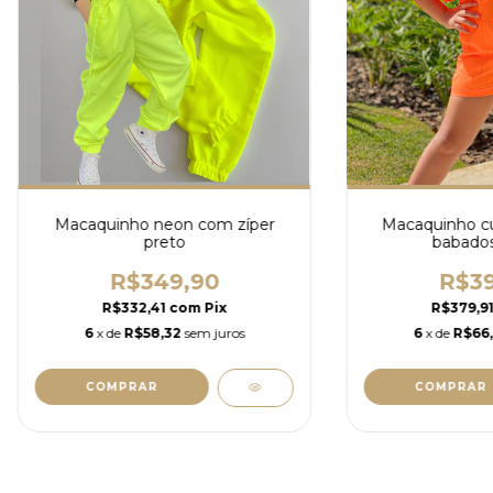
Macaquinho neon com zíper
Macaquinho c
preto
babados
R$349,90
R$39
R$332,41
com
Pix
R$379,9
6
x de
R$58,32
sem juros
6
x de
R$66,
COMPRAR
COMPRAR