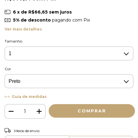
6
x de
R$66,65
sem juros
5% de desconto
pagando com Pix
Ver mais detalhes
Tamanho
Cor
Guia de medidas
ALTERAR CEP
Entregas para o CEP:
Meios de envio