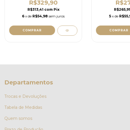
R$329,90
R$27
R$313,41
com
Pix
R$265,9
6
x de
R$54,98
sem juros
5
x de
R$55,
COMPRAR
COMPRAR
Departamentos
Trocas e Devoluções
Tabela de Medidas
Quem somos
Prazo de Produção