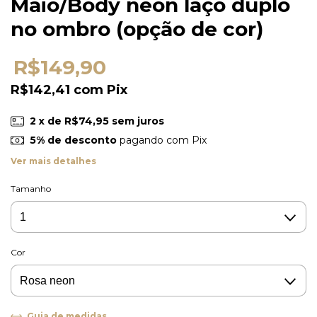
Maiô/Body neon laço duplo
no ombro (opção de cor)
R$149,90
R$142,41
com
Pix
2
x de
R$74,95
sem juros
5% de desconto
pagando com Pix
Ver mais detalhes
Tamanho
Cor
Guia de medidas