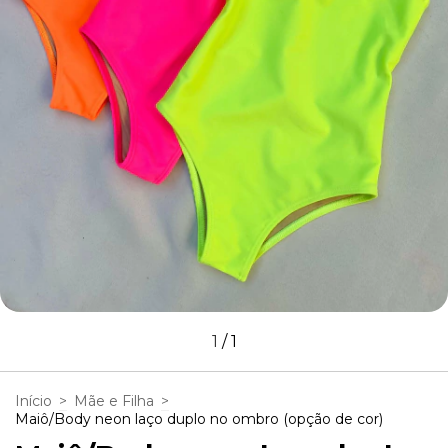
1
/
1
Início
>
Mãe e Filha
>
Maiô/Body neon laço duplo no ombro (opção de cor)