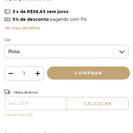
3
x de
R$56,63
sem juros
5% de desconto
pagando com Pix
Ver mais detalhes
Cor
ALTERAR CEP
Entregas para o CEP:
Meios de envio
CALCULAR
Não sei meu CEP